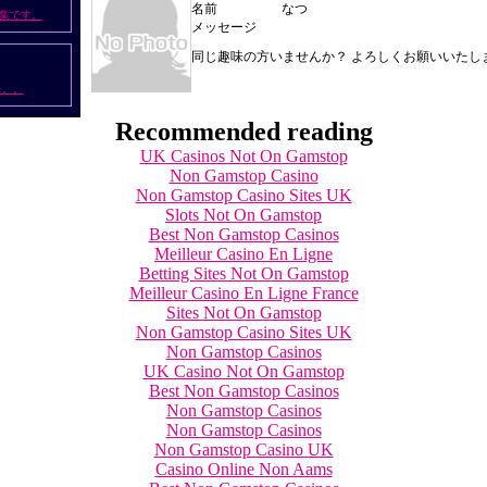
名前        
なつ
集です。
メッセージ
同じ趣味の方いませんか？ よろしくお願いいたし
ぉ。。
Recommended reading
UK Casinos Not On Gamstop
Non Gamstop Casino
Non Gamstop Casino Sites UK
Slots Not On Gamstop
Best Non Gamstop Casinos
Meilleur Casino En Ligne
Betting Sites Not On Gamstop
Meilleur Casino En Ligne France
Sites Not On Gamstop
Non Gamstop Casino Sites UK
Non Gamstop Casinos
UK Casino Not On Gamstop
Best Non Gamstop Casinos
Non Gamstop Casinos
Non Gamstop Casinos
Non Gamstop Casino UK
Casino Online Non Aams