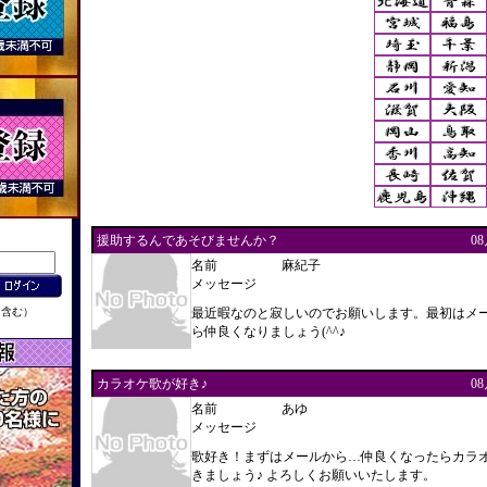
直メール無料送信
援助するんであそびませんか？
0
名前        
麻紀子
メッセージ
を含む）
最近暇なのと寂しいのでお願いします。最初はメ
ら仲良くなりましょう(^^♪
直メール無料送信
カラオケ歌が好き♪
0
名前        
あゆ
メッセージ
歌好き！まずはメールから…仲良くなったらカラ
きましょう♪ よろしくお願いいたします。