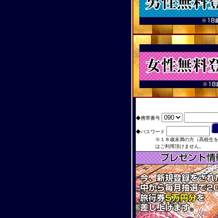
◆携帯番号
◆パスワード
※１８歳未満の方（高校生
はご利用頂けません。