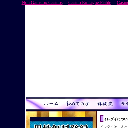
Non Gamstop Casinos
Casino En Ligne Fiable
Casin
イレグイについ
イレグイは、人と