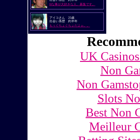
Hな事が大好きな人、募集です。
アイコさん 25歳
出会い系歴 約半年
もぅぐちょぐちょだよぉ。。
Recomme
UK Casinos
Non Ga
Non Gamstop
Slots N
Best Non 
Meilleur 