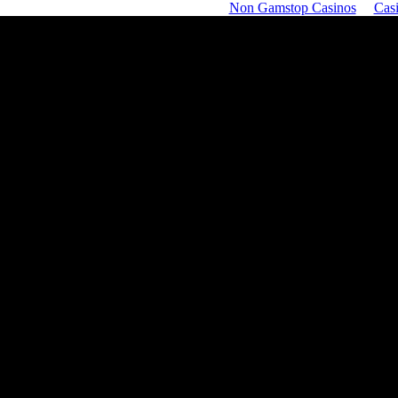
Non Gamstop Casinos
Casi