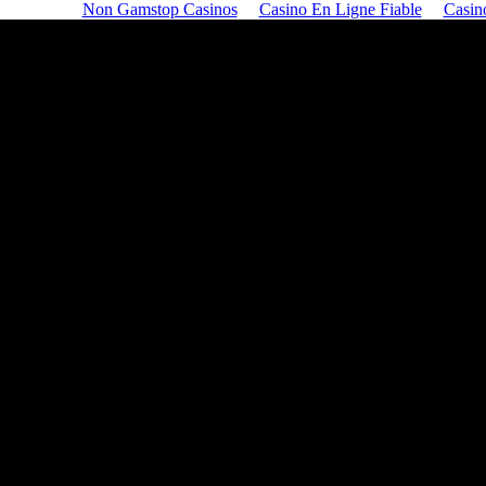
Non Gamstop Casinos
Casino En Ligne Fiable
Casin
Recomme
UK Casino
Non G
Non Gamsto
Slots 
Best Non
Meilleur
Betting Si
Meilleur Cas