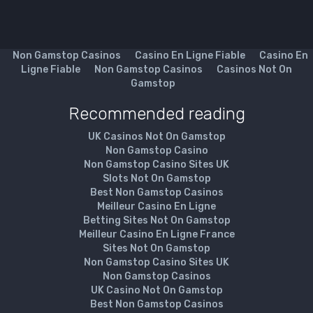
Non Gamstop Casinos
Casino En Ligne Fiable
Casino En
Ligne Fiable
Non Gamstop Casinos
Casinos Not On
Gamstop
Recommended reading
UK Casinos Not On Gamstop
Non Gamstop Casino
Non Gamstop Casino Sites UK
Slots Not On Gamstop
Best Non Gamstop Casinos
Meilleur Casino En Ligne
Betting Sites Not On Gamstop
Meilleur Casino En Ligne France
Sites Not On Gamstop
Non Gamstop Casino Sites UK
Non Gamstop Casinos
UK Casino Not On Gamstop
Best Non Gamstop Casinos