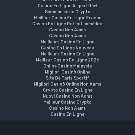
Casino En Ligne Argent Réel
Scommesse In Crypto
Meilleur Casino En Ligne France
Casino En Ligne Retrait Immédiat
Casino Non Aams
Casino Non Aams
Meilleurs Casino En Ligne
Casino En Ligne Nouveau
Meilleurs Casino En Ligne
Meilleur Casino En Ligne 2026
Online Casino Malaysia
Migliori Casinò Online
Site De Paris Sportif
Migliori Casinò Online Non Aams
Crypto Casino En Ligne
Nuovi Casino Non Aams
Meilleur Casino Crypto
Casino Non Aams
Casino En Ligne